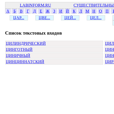
LABINFORM.RU
СУЩЕСТВИТЕЛЬНЫ
А
Б
В
Г
Д
Е
Ж
З
И
Й
К
Л
М
Н
О
П
ЦАР...
ЦВЕ...
ЦЕЙ...
ЦЕЛ...
Cписок текстовых входов
ЦИЛИНДРИЧЕСКИЙ
ЦИЛ
ЦИНГОТНЫЙ
ЦИН
ЦИНИЧНЫЙ
ЦИ
ЦИНЦИННАТСКИЙ
ЦИР