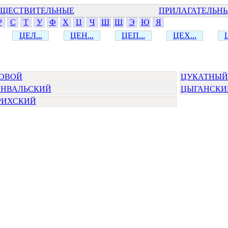
ЩЕСТВИТЕЛЬНЫЕ
ПРИЛАГАТЕЛЬН
Р
С
Т
У
Ф
Х
Ц
Ч
Ш
Щ
Э
Ю
Я
ЦЕЛ...
ЦЕН...
ЦЕП...
ЦЕХ...
ОВОЙ
ЦУКАТНЫЙ
НВАЛЬСКИЙ
ЦЫГАНСКИ
РИХСКИЙ