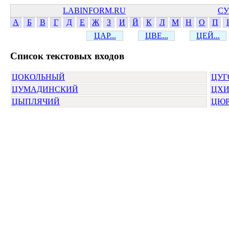
LABINFORM.RU
СУ
А
Б
В
Г
Д
Е
Ж
З
И
Й
К
Л
М
Н
О
П
ЦАР...
ЦВЕ...
ЦЕЙ...
Cписок текстовых входов
ЦОКОЛЬНЫЙ
ЦУГ
ЦУМАДИНСКИЙ
ЦХИ
ЦЫПЛЯЧИЙ
ЦЮ