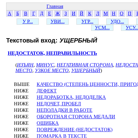
Главная
А
Б
В
Г
Д
Е
Ж
З
И
Й
К
Л
М
Н
О
П
У Р...
УВИ...
УГР...
УДО...
УСМ...
УСУ..
Текстовый вход:
УЩЕРБНЫЙ
НЕДОСТАТОК, НЕПРАВИЛЬНОСТЬ
(
ИЗЪЯН
,
МИНУС
,
НЕГАТИВНАЯ СТОРОНА
,
НЕДОСТА
МЕСТО
,
УЗКОЕ МЕСТО
,
УЩЕРБНЫЙ
)
ВЫШЕ
КАЧЕСТВО (СТЕПЕНЬ ЦЕННОСТИ, ПРИГО
НИЖЕ
ДЕФЕКТ
НИЖЕ
НЕДОРАБОТКА, НЕДОДЕЛКА
НИЖЕ
НЕДОЧЕТ, ПРОБЕЛ
НИЖЕ
НЕПОЛАДКИ В РАБОТЕ
НИЖЕ
ОБОРОТНАЯ СТОРОНА МЕДАЛИ
НИЖЕ
ОШИБКА
НИЖЕ
ПОВРЕЖДЕНИЕ (НЕДОСТАТОК)
НИЖЕ
ПОМАРКА В ТЕКСТЕ