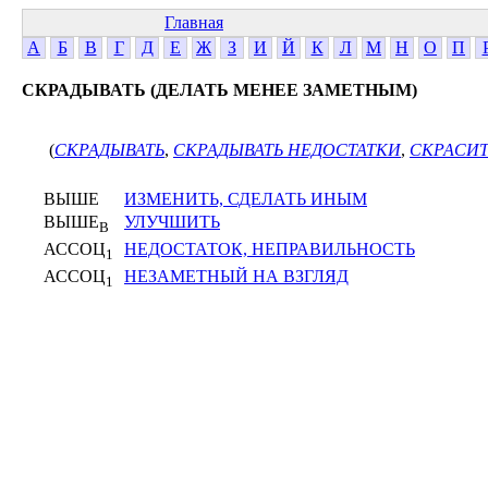
Главная
А
Б
В
Г
Д
Е
Ж
З
И
Й
К
Л
М
Н
О
П
СКРАДЫВАТЬ (ДЕЛАТЬ МЕНЕЕ ЗАМЕТНЫМ)
(
СКРАДЫВАТЬ
,
СКРАДЫВАТЬ НЕДОСТАТКИ
,
СКРАСИТ
ВЫШЕ
ИЗМЕНИТЬ, СДЕЛАТЬ ИНЫМ
ВЫШЕ
УЛУЧШИТЬ
В
АССОЦ
НЕДОСТАТОК, НЕПРАВИЛЬНОСТЬ
1
АССОЦ
НЕЗАМЕТНЫЙ НА ВЗГЛЯД
1