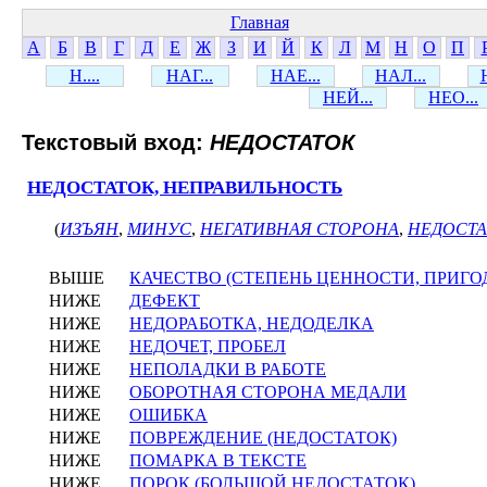
Главная
А
Б
В
Г
Д
Е
Ж
З
И
Й
К
Л
М
Н
О
П
Н....
НАГ...
НАЕ...
НАЛ...
НЕЙ...
НЕО...
Текстовый вход:
НЕДОСТАТОК
НЕДОСТАТОК, НЕПРАВИЛЬНОСТЬ
(
ИЗЪЯН
,
МИНУС
,
НЕГАТИВНАЯ СТОРОНА
,
НЕДОСТА
ВЫШЕ
КАЧЕСТВО (СТЕПЕНЬ ЦЕННОСТИ, ПРИГО
НИЖЕ
ДЕФЕКТ
НИЖЕ
НЕДОРАБОТКА, НЕДОДЕЛКА
НИЖЕ
НЕДОЧЕТ, ПРОБЕЛ
НИЖЕ
НЕПОЛАДКИ В РАБОТЕ
НИЖЕ
ОБОРОТНАЯ СТОРОНА МЕДАЛИ
НИЖЕ
ОШИБКА
НИЖЕ
ПОВРЕЖДЕНИЕ (НЕДОСТАТОК)
НИЖЕ
ПОМАРКА В ТЕКСТЕ
НИЖЕ
ПОРОК (БОЛЬШОЙ НЕДОСТАТОК)