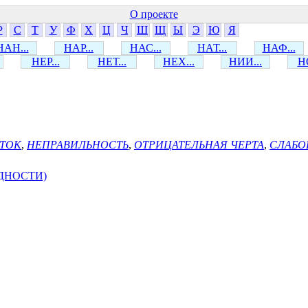
О проекте
Р
С
Т
У
Ф
Х
Ц
Ч
Ш
Щ
Ы
Э
Ю
Я
НАН...
НАР...
НАС...
НАТ...
НАФ...
НЕР...
НЕТ...
НЕХ...
НИИ...
НО
ТОК
,
НЕПРАВИЛЬНОСТЬ
,
ОТРИЦАТЕЛЬНАЯ ЧЕРТА
,
СЛАБО
ДНОСТИ)