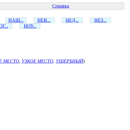
Справка
НАШ...
НЕВ...
НЕД...
НЕЗ...
Г...
НОУ...
Е МЕСТО
,
УЗКОЕ МЕСТО
,
УЩЕРБНЫЙ
)