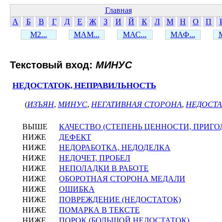
Главная
А
Б
В
Г
Д
Е
Ж
З
И
Й
К
Л
М
Н
О
П
М2...
МАМ...
МАС...
МАФ...
Текстовый вход:
МИНУС
НЕДОСТАТОК, НЕПРАВИЛЬНОСТЬ
(
ИЗЪЯН
,
МИНУС
,
НЕГАТИВНАЯ СТОРОНА
,
НЕДОСТА
ВЫШЕ
КАЧЕСТВО (СТЕПЕНЬ ЦЕННОСТИ, ПРИГО
НИЖЕ
ДЕФЕКТ
НИЖЕ
НЕДОРАБОТКА, НЕДОДЕЛКА
НИЖЕ
НЕДОЧЕТ, ПРОБЕЛ
НИЖЕ
НЕПОЛАДКИ В РАБОТЕ
НИЖЕ
ОБОРОТНАЯ СТОРОНА МЕДАЛИ
НИЖЕ
ОШИБКА
НИЖЕ
ПОВРЕЖДЕНИЕ (НЕДОСТАТОК)
НИЖЕ
ПОМАРКА В ТЕКСТЕ
НИЖЕ
ПОРОК (БОЛЬШОЙ НЕДОСТАТОК)