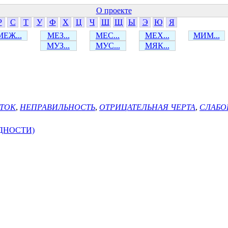
О проекте
Р
С
Т
У
Ф
Х
Ц
Ч
Ш
Щ
Ы
Э
Ю
Я
МЕЖ...
МЕЗ...
МЕС...
МЕХ...
МИМ...
МУЗ...
МУС...
МЯК...
ТОК
,
НЕПРАВИЛЬНОСТЬ
,
ОТРИЦАТЕЛЬНАЯ ЧЕРТА
,
СЛАБО
ДНОСТИ)