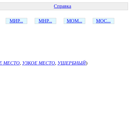
Справка
МИР...
МНР...
МОМ...
МОС...
Е МЕСТО
,
УЗКОЕ МЕСТО
,
УЩЕРБНЫЙ
)