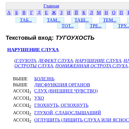
Главная
А
Б
В
Г
Д
Е
Ж
З
И
Й
К
Л
М
Н
О
П
ТАБ...
ТАМ...
ТАЩ...
ТЕМ...
ТОТ...
ТРЕ...
ТРУ..
Текстовый вход:
ТУГОУХОСТЬ
НАРУШЕНИЕ СЛУХА
(
ГЛУХОТА
,
ДЕФЕКТ СЛУХА
,
НАРУШЕНИЕ СЛУХА
,
Н
ОСТРОТЫ СЛУХА
,
ПОНИЖЕННАЯ ОСТРОТА СЛУХА
ВЫШЕ
БОЛЕЗНЬ
ВЫШЕ
ДИСФУНКЦИЯ ОРГАНОВ
АССОЦ
СЛУХ (ВНЕШНЕЕ ЧУВСТВО)
1
АССОЦ
УХО
1
АССОЦ
ГЛОХНУТЬ, ОГЛОХНУТЬ
2
АССОЦ
ГЛУХОЙ, СЛАБОСЛЫШАЩИЙ
2
АССОЦ
ОГЛУШИТЬ (ЛИШИТЬ СЛУХА ИЛИ ЯСНОС
2