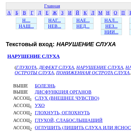
Главная
А
Б
В
Г
Д
Е
Ж
З
И
Й
К
Л
М
Н
О
П
Н....
НАГ...
НАЕ...
НАЛ...
НАШ...
НЕВ...
НЕД...
НЕЗ...
НИИ...
Текстовый вход:
НАРУШЕНИЕ СЛУХА
НАРУШЕНИЕ СЛУХА
(
ГЛУХОТА
,
ДЕФЕКТ СЛУХА
,
НАРУШЕНИЕ СЛУХА
,
Н
ОСТРОТЫ СЛУХА
,
ПОНИЖЕННАЯ ОСТРОТА СЛУХА
ВЫШЕ
БОЛЕЗНЬ
ВЫШЕ
ДИСФУНКЦИЯ ОРГАНОВ
АССОЦ
СЛУХ (ВНЕШНЕЕ ЧУВСТВО)
1
АССОЦ
УХО
1
АССОЦ
ГЛОХНУТЬ, ОГЛОХНУТЬ
2
АССОЦ
ГЛУХОЙ, СЛАБОСЛЫШАЩИЙ
2
АССОЦ
ОГЛУШИТЬ (ЛИШИТЬ СЛУХА ИЛИ ЯСНОС
2