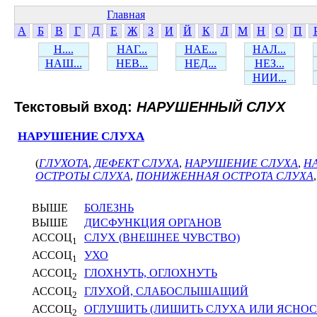
Главная
А
Б
В
Г
Д
Е
Ж
З
И
Й
К
Л
М
Н
О
П
Н....
НАГ...
НАЕ...
НАЛ...
НАШ...
НЕВ...
НЕД...
НЕЗ...
НИИ...
Текстовый вход:
НАРУШЕННЫЙ СЛУХ
НАРУШЕНИЕ СЛУХА
(
ГЛУХОТА
,
ДЕФЕКТ СЛУХА
,
НАРУШЕНИЕ СЛУХА
,
Н
ОСТРОТЫ СЛУХА
,
ПОНИЖЕННАЯ ОСТРОТА СЛУХА
ВЫШЕ
БОЛЕЗНЬ
ВЫШЕ
ДИСФУНКЦИЯ ОРГАНОВ
АССОЦ
СЛУХ (ВНЕШНЕЕ ЧУВСТВО)
1
АССОЦ
УХО
1
АССОЦ
ГЛОХНУТЬ, ОГЛОХНУТЬ
2
АССОЦ
ГЛУХОЙ, СЛАБОСЛЫШАЩИЙ
2
АССОЦ
ОГЛУШИТЬ (ЛИШИТЬ СЛУХА ИЛИ ЯСНОС
2