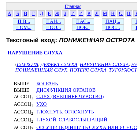
Главная
А
Б
В
Г
Д
Е
Ж
З
И
Й
К
Л
М
Н
О
П
П-В...
ПАН...
ПАС...
ПАЦ...
ПОМ...
ПОО...
ПОР...
ПОС...
Текстовый вход:
ПОНИЖЕННАЯ ОСТРОТА
НАРУШЕНИЕ СЛУХА
(
ГЛУХОТА
,
ДЕФЕКТ СЛУХА
,
НАРУШЕНИЕ СЛУХА
,
Н
ПОНИЖЕННЫЙ СЛУХ
,
ПОТЕРЯ СЛУХА
,
ТУГОУХОСТ
ВЫШЕ
БОЛЕЗНЬ
ВЫШЕ
ДИСФУНКЦИЯ ОРГАНОВ
АССОЦ
СЛУХ (ВНЕШНЕЕ ЧУВСТВО)
1
АССОЦ
УХО
1
АССОЦ
ГЛОХНУТЬ, ОГЛОХНУТЬ
2
АССОЦ
ГЛУХОЙ, СЛАБОСЛЫШАЩИЙ
2
АССОЦ
ОГЛУШИТЬ (ЛИШИТЬ СЛУХА ИЛИ ЯСНОС
2