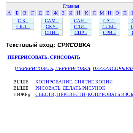
Главная
А
Б
В
Г
Д
Е
Ж
З
И
Й
К
Л
М
Н
О
П
С Б...
САМ...
САН...
САТ...
СКЛ...
СКУ...
СЛИ...
СЛЫ...
СПИ...
СПР...
СРИ...
Текстовый вход:
СРИСОВКА
ПЕРЕРИСОВАТЬ, СРИСОВАТЬ
(
ПЕРЕРИСОВАТЬ
,
ПЕРЕРИСОВКА
,
ПЕРЕРИСОВЫВА
ВЫШЕ
КОПИРОВАНИЕ, СНЯТИЕ КОПИИ
ВЫШЕ
РИСОВАТЬ, ДЕЛАТЬ РИСУНОК
НИЖЕ
СВЕСТИ, ПЕРЕВЕСТИ (КОПИРОВАТЬ ИЗО
В