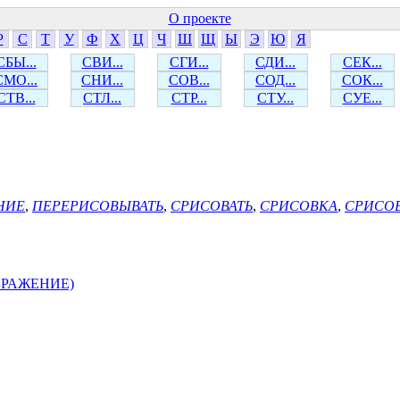
О проекте
Р
С
Т
У
Ф
Х
Ц
Ч
Ш
Щ
Ы
Э
Ю
Я
СБЫ...
СВИ...
СГИ...
СДИ...
СЕК...
СМО...
СНИ...
СОВ...
СОД...
СОК...
СТВ...
СТЛ...
СТР...
СТУ...
СУЕ...
НИЕ
,
ПЕРЕРИСОВЫВАТЬ
,
СРИСОВАТЬ
,
СРИСОВКА
,
СРИСО
БРАЖЕНИЕ)