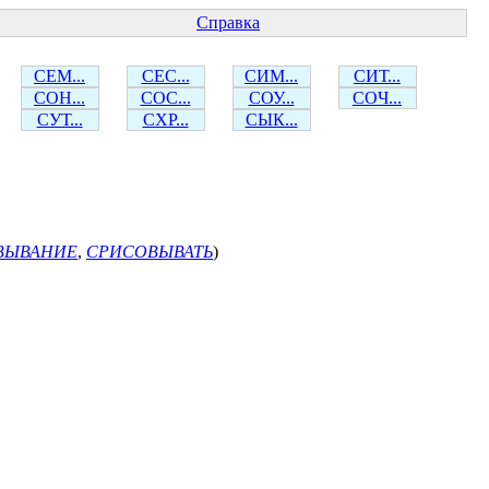
Справка
СЕМ...
СЕС...
СИМ...
СИТ...
СОН...
СОС...
СОУ...
СОЧ...
СУТ...
СХР...
СЫК...
ВЫВАНИЕ
,
СРИСОВЫВАТЬ
)