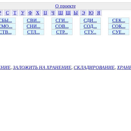
О проекте
Р
С
Т
У
Ф
Х
Ц
Ч
Ш
Щ
Ы
Э
Ю
Я
СБЫ...
СВИ...
СГИ...
СДИ...
СЕК...
СМО...
СНИ...
СОВ...
СОД...
СОК...
СТВ...
СТЛ...
СТР...
СТУ...
СУЕ...
ЕНИЕ
,
ЗАЛОЖИТЬ НА ХРАНЕНИЕ
,
СКЛАДИРОВАНИЕ
,
ХРАН