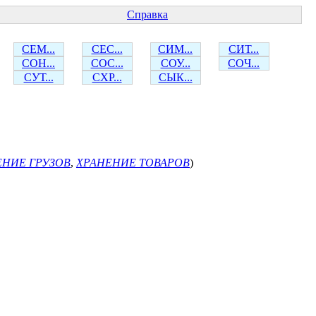
Справка
СЕМ...
СЕС...
СИМ...
СИТ...
СОН...
СОС...
СОУ...
СОЧ...
СУТ...
СХР...
СЫК...
ЕНИЕ ГРУЗОВ
,
ХРАНЕНИЕ ТОВАРОВ
)