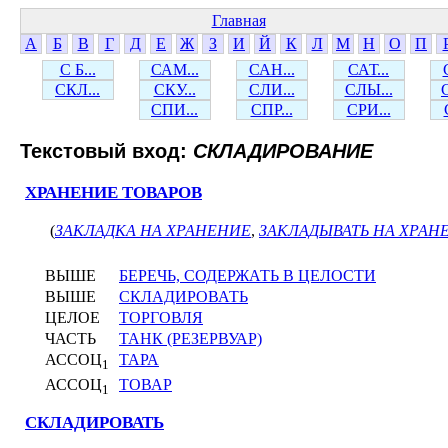
Главная
А
Б
В
Г
Д
Е
Ж
З
И
Й
К
Л
М
Н
О
П
С Б...
САМ...
САН...
САТ...
СКЛ...
СКУ...
СЛИ...
СЛЫ...
СПИ...
СПР...
СРИ...
Текстовый вход:
СКЛАДИРОВАНИЕ
ХРАНЕНИЕ ТОВАРОВ
(
ЗАКЛАДКА НА ХРАНЕНИЕ
,
ЗАКЛАДЫВАТЬ НА ХРАН
ВЫШЕ
БЕРЕЧЬ, СОДЕРЖАТЬ В ЦЕЛОСТИ
ВЫШЕ
СКЛАДИРОВАТЬ
ЦЕЛОЕ
ТОРГОВЛЯ
ЧАСТЬ
ТАНК (РЕЗЕРВУАР)
АССОЦ
ТАРА
1
АССОЦ
ТОВАР
1
СКЛАДИРОВАТЬ