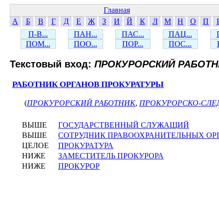
Главная
А
Б
В
Г
Д
Е
Ж
З
И
Й
К
Л
М
Н
О
П
П-В...
ПАН...
ПАС...
ПАЦ...
ПОМ...
ПОО...
ПОР...
ПОС...
Текстовый вход:
ПРОКУРОРСКИЙ РАБОТН
РАБОТНИК ОРГАНОВ ПРОКУРАТУРЫ
(
ПРОКУРОРСКИЙ РАБОТНИК
,
ПРОКУРОРСКО-СЛЕ
ВЫШЕ
ГОСУДАРСТВЕННЫЙ СЛУЖАЩИЙ
ВЫШЕ
СОТРУДНИК ПРАВООХРАНИТЕЛЬНЫХ ОР
ЦЕЛОЕ
ПРОКУРАТУРА
НИЖЕ
ЗАМЕСТИТЕЛЬ ПРОКУРОРА
НИЖЕ
ПРОКУРОР