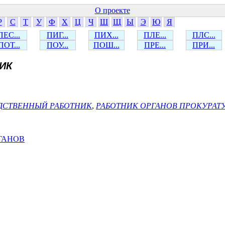
О проекте
Р
С
Т
У
Ф
Х
Ц
Ч
Ш
Щ
Ы
Э
Ю
Я
ПЕС...
ПИГ...
ПИХ...
ПЛЕ...
ПЛС...
ПОТ...
ПОУ...
ПОШ...
ПРЕ...
ПРИ...
ИК
ДСТВЕННЫЙ РАБОТНИК
,
РАБОТНИК ОРГАНОВ ПРОКУРАТ
ГАНОВ