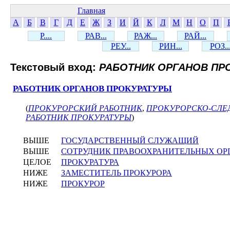
Главная
А
Б
В
Г
Д
Е
Ж
З
И
Й
К
Л
М
Н
О
П
Р....
РАВ...
РАЖ...
РАЙ...
РЕУ...
РИН...
РОЗ..
Текстовый вход:
РАБОТНИК ОРГАНОВ ПР
РАБОТНИК ОРГАНОВ ПРОКУРАТУРЫ
(
ПРОКУРОРСКИЙ РАБОТНИК
,
ПРОКУРОРСКО-СЛЕ
РАБОТНИК ПРОКУРАТУРЫ
)
ВЫШЕ
ГОСУДАРСТВЕННЫЙ СЛУЖАЩИЙ
ВЫШЕ
СОТРУДНИК ПРАВООХРАНИТЕЛЬНЫХ ОР
ЦЕЛОЕ
ПРОКУРАТУРА
НИЖЕ
ЗАМЕСТИТЕЛЬ ПРОКУРОРА
НИЖЕ
ПРОКУРОР