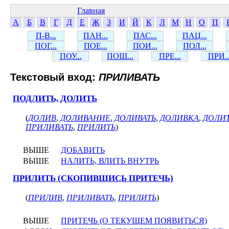
Главная
А
Б
В
Г
Д
Е
Ж
З
И
Й
К
Л
М
Н
О
П
П-В...
ПАН...
ПАС...
ПАЦ...
ПОГ...
ПОЕ...
ПОИ...
ПОЛ...
ПОУ...
ПОШ...
ПРЕ...
ПРИ..
Текстовый вход:
ПРИЛИВАТЬ
ПОДЛИТЬ, ДОЛИТЬ
(
ДОЛИВ
,
ДОЛИВАНИЕ
,
ДОЛИВАТЬ
,
ДОЛИВКА
,
ДОЛИ
ПРИЛИВАТЬ
,
ПРИЛИТЬ
)
ВЫШЕ
ДОБАВИТЬ
ВЫШЕ
НАЛИТЬ, ВЛИТЬ ВНУТРЬ
ПРИЛИТЬ (СКОПИВШИСЬ ПРИТЕЧЬ)
(
ПРИЛИВ
,
ПРИЛИВАТЬ
,
ПРИЛИТЬ
)
ВЫШЕ
ПРИТЕЧЬ (О ТЕКУЩЕМ ПОЯВИТЬСЯ)