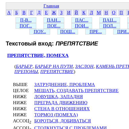
Главная
А
Б
В
Г
Д
Е
Ж
З
И
Й
К
Л
М
Н
О
П
П-В...
ПАН...
ПАС...
ПАЦ...
ПОГ...
ПОЕ...
ПОИ...
ПОЛ...
ПОУ...
ПОШ...
ПРЕ...
ПРИ..
Текстовый вход:
ПРЕПЯТСТВИЕ
ПРЕПЯТСТВИЕ, ПОМЕХА
(
БАРЬЕР
,
БАРЬЕР НА ПУТИ
,
ЗАСЛОН
,
КАМЕНЬ ПРЕ
ПРЕПОНЫ
,
ПРЕПЯТСТВИЕ
)
ВЫШЕ
ЗАТРУДНЕНИЕ, ПРОБЛЕМА
ЦЕЛОЕ
МЕШАТЬ, СОЗДАВАТЬ ПРЕПЯТСТВИЕ
НИЖЕ
ЛОВУШКА, ЗАПАДНЯ
НИЖЕ
ПРЕГРАДА ДВИЖЕНИЮ
НИЖЕ
СТЕНА В ОТНОШЕНИЯХ
НИЖЕ
ТОРМОЗ (ПОМЕХА)
АССОЦ
БОРОТЬСЯ, ДОБИВАТЬСЯ
2
АССОЦ
СТОЛКНУТЬСЯ С ПРОБЛЕМАМИ