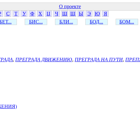
О проекте
Р
С
Т
У
Ф
Х
Ц
Ч
Ш
Щ
Ы
Э
Ю
Я
БЕТ...
БИС...
БЛИ...
БОД...
БОМ...
ГРАДА
,
ПРЕГРАДА ДВИЖЕНИЮ
,
ПРЕГРАДА НА ПУТИ
,
ПРЕП
ЖЕНИЯ)