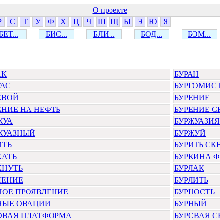
О проекте
Р
С
Т
У
Ф
Х
Ц
Ч
Ш
Щ
Ы
Э
Ю
Я
БЕТ...
БИС...
БЛИ...
БОД...
БОМ...
АК
БУРАН
ГАС
БУРГОМИС
ЕВОЙ
БУРЕНИЕ
ЕНИЕ НА НЕФТЬ
БУРЕНИЕ 
ЖУА
БУРЖУАЗИЯ
ЖУАЗНЫЙ
БУРЖУЙ
ИТЬ
БУРИТЬ С
КАТЬ
БУРКИНА 
КНУТЬ
БУРЛАК
ЛЕНИЕ
БУРЛИТЬ
НОЕ ПРОЯВЛЕНИЕ
БУРНОСТЬ
НЫЕ ОВАЦИИ
БУРНЫЙ
ОВАЯ ПЛАТФОРМА
БУРОВАЯ 