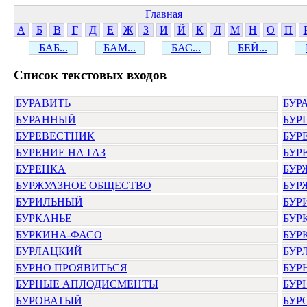
Главная
А
Б
В
Г
Д
Е
Ж
З
И
Й
К
Л
М
Н
О
П
БАБ...
БАМ...
БАС...
БЕЙ...
Cписок текстовых входов
БУРАВИТЬ
БУР
БУРАННЫЙ
БУР
БУРЕВЕСТНИК
БУР
БУРЕНИЕ НА ГАЗ
БУР
БУРЕНКА
БУР
БУРЖУАЗНОЕ ОБЩЕСТВО
БУР
БУРИЛЬНЫЙ
БУР
БУРКАНЬЕ
БУР
БУРКИНА-ФАСО
БУР
БУРЛАЦКИЙ
БУР
БУРНО ПРОЯВИТЬСЯ
БУР
БУРНЫЕ АПЛОДИСМЕНТЫ
БУР
БУРОВАТЫЙ
БУР