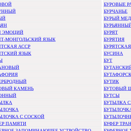
ОВОЙ
БУРОВЫЕ Р
УННЫЙ
БУРЧАНЬЕ
ЫЙ
БУРЫЙ МЕД
ЬЯН
БУРЬЯННЫ
Я ЭМОЦИЙ
БУРЯТ
ЯТ-МОНГОЛЬСКИЙ ЯЗЫК
БУРЯТИЯ
ЯТСКАЯ АССР
БУРЯТСКАЯ
ЯТСКИЙ ЯЗЫК
БУСИНА
Ы
БУТ
АНОВЫЙ
БУТАНСКИ
АФОРИЯ
БУТАФОРС
ЕРБРОДНЫЙ
БУТИК
ОВЫЙ КАМЕНЬ
БУТОВЫЙ 
ОННЫЙ
БУТСЫ
ЫЛКА
БУТЫЛКА 
ЫЛОЧКА
БУТЫЛОЧКА
ЫЛОЧКА С СОСКОЙ
БУТЫЛОЧН
ЕР ПАМЯТИ
БУФЕР ТРА
ЕРНОЕ ЗАПОМИНАЮЩЕЕ УСТРОЙСТВО
БУФЕРНОЕ