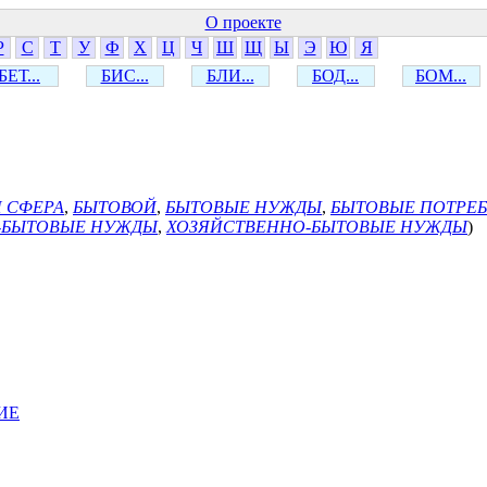
О проекте
Р
С
Т
У
Ф
Х
Ц
Ч
Ш
Щ
Ы
Э
Ю
Я
БЕТ...
БИС...
БЛИ...
БОД...
БОМ...
 СФЕРА
,
БЫТОВОЙ
,
БЫТОВЫЕ НУЖДЫ
,
БЫТОВЫЕ ПОТРЕ
-БЫТОВЫЕ НУЖДЫ
,
ХОЗЯЙСТВЕННО-БЫТОВЫЕ НУЖДЫ
)
ИЕ