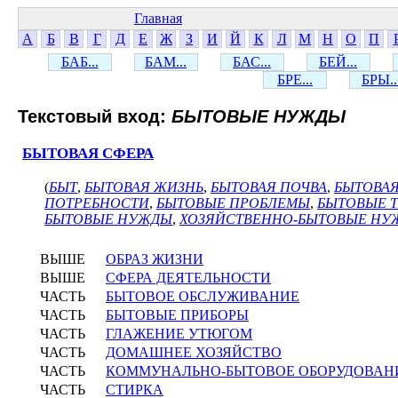
Главная
А
Б
В
Г
Д
Е
Ж
З
И
Й
К
Л
М
Н
О
П
БАБ...
БАМ...
БАС...
БЕЙ...
БРЕ...
БРЫ..
Текстовый вход:
БЫТОВЫЕ НУЖДЫ
БЫТОВАЯ СФЕРА
(
БЫТ
,
БЫТОВАЯ ЖИЗНЬ
,
БЫТОВАЯ ПОЧВА
,
БЫТОВАЯ
ПОТРЕБНОСТИ
,
БЫТОВЫЕ ПРОБЛЕМЫ
,
БЫТОВЫЕ 
БЫТОВЫЕ НУЖДЫ
,
ХОЗЯЙСТВЕННО-БЫТОВЫЕ НУ
ВЫШЕ
ОБРАЗ ЖИЗНИ
ВЫШЕ
СФЕРА ДЕЯТЕЛЬНОСТИ
ЧАСТЬ
БЫТОВОЕ ОБСЛУЖИВАНИЕ
ЧАСТЬ
БЫТОВЫЕ ПРИБОРЫ
ЧАСТЬ
ГЛАЖЕНИЕ УТЮГОМ
ЧАСТЬ
ДОМАШНЕЕ ХОЗЯЙСТВО
ЧАСТЬ
КОММУНАЛЬНО-БЫТОВОЕ ОБОРУДОВАН
ЧАСТЬ
СТИРКА