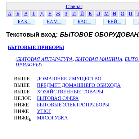
Главная
А
Б
В
Г
Д
Е
Ж
З
И
Й
К
Л
М
Н
О
П
БАБ...
БАМ...
БАС...
БЕЙ...
Текстовый вход:
БЫТОВОЕ ОБОРУДОВАН
БЫТОВЫЕ ПРИБОРЫ
(
БЫТОВАЯ АППАРАТУРА
,
БЫТОВАЯ МАШИНА
,
БЫТО
ПРИБОРЫ
)
ВЫШЕ
ДОМАШНЕЕ ИМУЩЕСТВО
ВЫШЕ
ПРЕДМЕТ ДОМАШНЕГО ОБИХОДА
ВЫШЕ
ХОЗЯЙСТВЕННЫЕ ТОВАРЫ
ЦЕЛОЕ
БЫТОВАЯ СФЕРА
НИЖЕ
БЫТОВЫЕ ЭЛЕКТРОПРИБОРЫ
НИЖЕ
УТЮГ
НИЖЕ
МЯСОРУБКА
В