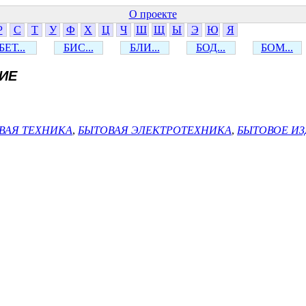
О проекте
Р
С
Т
У
Ф
Х
Ц
Ч
Ш
Щ
Ы
Э
Ю
Я
БЕТ...
БИС...
БЛИ...
БОД...
БОМ...
ИЕ
ВАЯ ТЕХНИКА
,
БЫТОВАЯ ЭЛЕКТРОТЕХНИКА
,
БЫТОВОЕ И