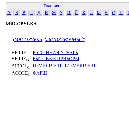
Главная
А
Б
В
Г
Д
Е
Ж
З
И
Й
К
Л
М
Н
О
П
МЯСОРУБКА
(
МЯСОРУБКА
,
МЯСОРУБОЧНЫЙ
)
ВЫШЕ
КУХОННАЯ УТВАРЬ
ВЫШЕ
БЫТОВЫЕ ПРИБОРЫ
В
АССОЦ
ИЗМЕЛЬЧИТЬ, РАЗМЕЛЬЧИТЬ
1
АССОЦ
ФАРШ
1