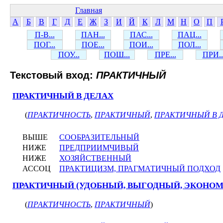
Главная
А
Б
В
Г
Д
Е
Ж
З
И
Й
К
Л
М
Н
О
П
П-В...
ПАН...
ПАС...
ПАЦ...
ПОГ...
ПОЕ...
ПОИ...
ПОЛ...
ПОУ...
ПОШ...
ПРЕ...
ПРИ..
Текстовый вход:
ПРАКТИЧНЫЙ
ПРАКТИЧНЫЙ В ДЕЛАХ
(
ПРАКТИЧНОСТЬ
,
ПРАКТИЧНЫЙ
,
ПРАКТИЧНЫЙ В 
ВЫШЕ
СООБРАЗИТЕЛЬНЫЙ
НИЖЕ
ПРЕДПРИИМЧИВЫЙ
НИЖЕ
ХОЗЯЙСТВЕННЫЙ
АССОЦ
ПРАКТИЦИЗМ, ПРАГМАТИЧНЫЙ ПОДХОД
ПРАКТИЧНЫЙ (УДОБНЫЙ, ВЫГОДНЫЙ, ЭКОНО
(
ПРАКТИЧНОСТЬ
,
ПРАКТИЧНЫЙ
)