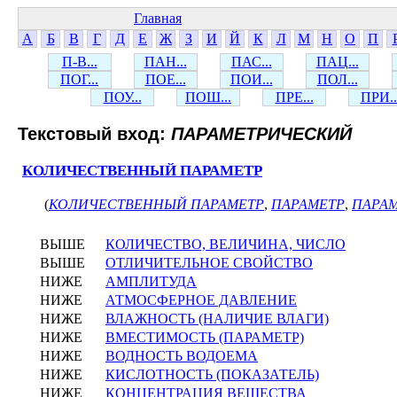
Главная
А
Б
В
Г
Д
Е
Ж
З
И
Й
К
Л
М
Н
О
П
П-В...
ПАН...
ПАС...
ПАЦ...
ПОГ...
ПОЕ...
ПОИ...
ПОЛ...
ПОУ...
ПОШ...
ПРЕ...
ПРИ..
Текстовый вход:
ПАРАМЕТРИЧЕСКИЙ
КОЛИЧЕСТВЕННЫЙ ПАРАМЕТР
(
КОЛИЧЕСТВЕННЫЙ ПАРАМЕТР
,
ПАРАМЕТР
,
ПАРА
ВЫШЕ
КОЛИЧЕСТВО, ВЕЛИЧИНА, ЧИСЛО
ВЫШЕ
ОТЛИЧИТЕЛЬНОЕ СВОЙСТВО
НИЖЕ
АМПЛИТУДА
НИЖЕ
АТМОСФЕРНОЕ ДАВЛЕНИЕ
НИЖЕ
ВЛАЖНОСТЬ (НАЛИЧИЕ ВЛАГИ)
НИЖЕ
ВМЕСТИМОСТЬ (ПАРАМЕТР)
НИЖЕ
ВОДНОСТЬ ВОДОЕМА
НИЖЕ
КИСЛОТНОСТЬ (ПОКАЗАТЕЛЬ)
НИЖЕ
КОНЦЕНТРАЦИЯ ВЕЩЕСТВА