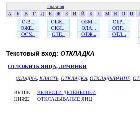
Главная
А
Б
В
Г
Д
Е
Ж
З
И
Й
К
Л
М
Н
О
П
О-В...
ОБЖ...
ОБМ...
ОБР...
ОЖЕ...
ОКИ...
ОЛА...
ОПГ...
ОСУ...
ОТГ...
ОТЖ...
ОТЛ...
Текстовый вход:
ОТКЛАДКА
ОТЛОЖИТЬ ЯЙЦА, ЛИЧИНКИ
(
КЛАДКА
,
КЛАСТЬ
,
ОТКЛАДКА
,
ОТКЛАДЫВАНИЕ
,
ОТ
ВЫШЕ
ВЫВЕСТИ ДЕТЕНЫШЕЙ
НИЖЕ
ОТКЛАДЫВАНИЕ ЯИЦ