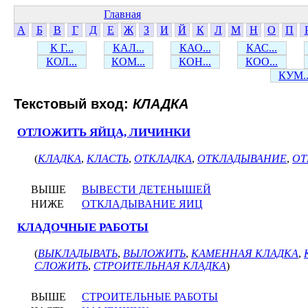
Главная
А
Б
В
Г
Д
Е
Ж
З
И
Й
К
Л
М
Н
О
П
К Г...
КАЛ...
КАО...
КАС...
КОЛ...
КОМ...
КОН...
КОО...
КУМ..
Текстовый вход:
КЛАДКА
ОТЛОЖИТЬ ЯЙЦА, ЛИЧИНКИ
(
КЛАДКА
,
КЛАСТЬ
,
ОТКЛАДКА
,
ОТКЛАДЫВАНИЕ
,
ОТ
ВЫШЕ
ВЫВЕСТИ ДЕТЕНЫШЕЙ
НИЖЕ
ОТКЛАДЫВАНИЕ ЯИЦ
КЛАДОЧНЫЕ РАБОТЫ
(
ВЫКЛАДЫВАТЬ
,
ВЫЛОЖИТЬ
,
КАМЕННАЯ КЛАДКА
,
СЛОЖИТЬ
,
СТРОИТЕЛЬНАЯ КЛАДКА
)
ВЫШЕ
СТРОИТЕЛЬНЫЕ РАБОТЫ