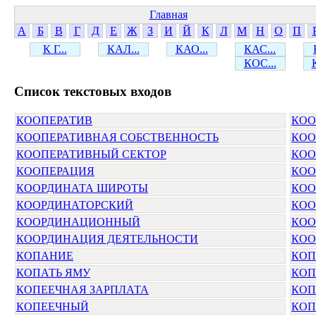
Главная
А
Б
В
Г
Д
Е
Ж
З
И
Й
К
Л
М
Н
О
П
К Г...
КАЛ...
КАО...
КАС...
КОС...
Cписок текстовых входов
КООПЕРАТИВ
КОО
КООПЕРАТИВНАЯ СОБСТВЕННОСТЬ
КОО
КООПЕРАТИВНЫЙ СЕКТОР
КОО
КООПЕРАЦИЯ
КОО
КООРДИНАТА ШИРОТЫ
КОО
КООРДИНАТОРСКИЙ
КОО
КООРДИНАЦИОННЫЙ
КОО
КООРДИНАЦИЯ ДЕЯТЕЛЬНОСТИ
КОО
КОПАНИЕ
КОП
КОПАТЬ ЯМУ
КОП
КОПЕЕЧНАЯ ЗАРПЛАТА
КОП
КОПЕЕЧНЫЙ
КОП