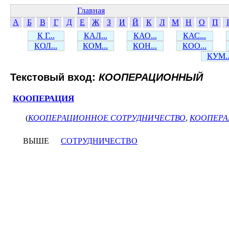
Главная
А
Б
В
Г
Д
Е
Ж
З
И
Й
К
Л
М
Н
О
П
К Г...
КАЛ...
КАО...
КАС...
КОЛ...
КОМ...
КОН...
КОО...
КУМ..
Текстовый вход:
КООПЕРАЦИОННЫЙ
КООПЕРАЦИЯ
(
КООПЕРАЦИОННОЕ СОТРУДНИЧЕСТВО
,
КООПЕР
ВЫШЕ
СОТРУДНИЧЕСТВО