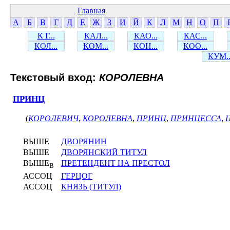
Главная
А
Б
В
Г
Д
Е
Ж
З
И
Й
К
Л
М
Н
О
П
К Г...
КАЛ...
КАО...
КАС...
КОЛ...
КОМ...
КОН...
КОО...
КУМ..
Текстовый вход:
КОРОЛЕВНА
ПРИНЦ
(
КОРОЛЕВИЧ
,
КОРОЛЕВНА
,
ПРИНЦ
,
ПРИНЦЕССА
,
ВЫШЕ
ДВОРЯНИН
ВЫШЕ
ДВОРЯНСКИЙ ТИТУЛ
ВЫШЕ
ПРЕТЕНДЕНТ НА ПРЕСТОЛ
В
АССОЦ
ГЕРЦОГ
АССОЦ
КНЯЗЬ (ТИТУЛ)