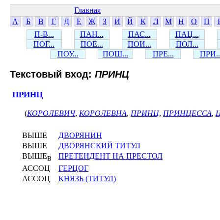
Главная
А
Б
В
Г
Д
Е
Ж
З
И
Й
К
Л
М
Н
О
П
П-В...
ПАН...
ПАС...
ПАЦ...
ПОГ...
ПОЕ...
ПОИ...
ПОЛ...
ПОУ...
ПОШ...
ПРЕ...
ПРИ..
Текстовый вход:
ПРИНЦ
ПРИНЦ
(
КОРОЛЕВИЧ
,
КОРОЛЕВНА
,
ПРИНЦ
,
ПРИНЦЕССА
,
ВЫШЕ
ДВОРЯНИН
ВЫШЕ
ДВОРЯНСКИЙ ТИТУЛ
ВЫШЕ
ПРЕТЕНДЕНТ НА ПРЕСТОЛ
В
АССОЦ
ГЕРЦОГ
АССОЦ
КНЯЗЬ (ТИТУЛ)