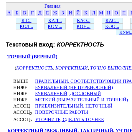
Главная
А
Б
В
Г
Д
Е
Ж
З
И
Й
К
Л
М
Н
О
П
К Г...
КАЛ...
КАО...
КАС...
КОЛ...
КОМ...
КОН...
КОО...
КУМ..
Текстовый вход:
КОРРЕКТНОСТЬ
ТОЧНЫЙ (ВЕРНЫЙ)
(
КОРРЕКТНОСТЬ
,
КОРРЕКТНЫЙ
,
ТОЧНО ВЫПОЛН
ВЫШЕ
ПРАВИЛЬНЫЙ, СООТВЕТСТВУЮЩИЙ ПР
НИЖЕ
БУКВАЛЬНЫЙ (НЕ ПЕРЕНОСНЫЙ)
НИЖЕ
БУКВАЛЬНЫЙ, ДОСЛОВНЫЙ
НИЖЕ
МЕТКИЙ (ВЫРАЗИТЕЛЬНЫЙ И ТОЧНЫЙ)
АССОЦ
ПРИБЛИЗИТЕЛЬНЫЙ, НЕТОЧНЫЙ
АССОЦ
ПОВЕРОЧНЫЕ РАБОТЫ
2
АССОЦ
УТОЧНИТЬ, СДЕЛАТЬ ТОЧНЕЕ
2
КОРРЕКТНЫЙ (ВЕЖЛИВЫЙ, ТАКТИЧНЫЙ, УЧТИ