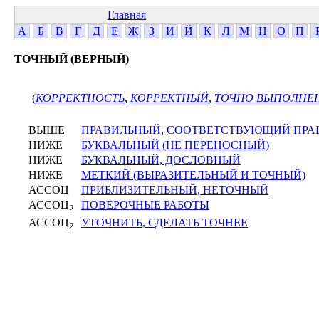
Главная
А
Б
В
Г
Д
Е
Ж
З
И
Й
К
Л
М
Н
О
П
ТОЧНЫЙ (ВЕРНЫЙ)
(
КОРРЕКТНОСТЬ
,
КОРРЕКТНЫЙ
,
ТОЧНО ВЫПОЛНЕ
ВЫШЕ
ПРАВИЛЬНЫЙ, СООТВЕТСТВУЮЩИЙ ПР
НИЖЕ
БУКВАЛЬНЫЙ (НЕ ПЕРЕНОСНЫЙ)
НИЖЕ
БУКВАЛЬНЫЙ, ДОСЛОВНЫЙ
НИЖЕ
МЕТКИЙ (ВЫРАЗИТЕЛЬНЫЙ И ТОЧНЫЙ)
АССОЦ
ПРИБЛИЗИТЕЛЬНЫЙ, НЕТОЧНЫЙ
АССОЦ
ПОВЕРОЧНЫЕ РАБОТЫ
2
АССОЦ
УТОЧНИТЬ, СДЕЛАТЬ ТОЧНЕЕ
2