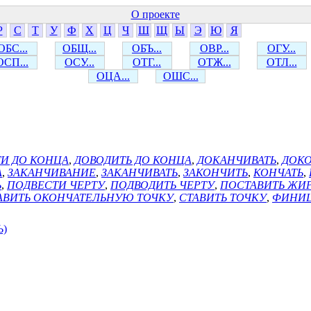
О проекте
Р
С
Т
У
Ф
Х
Ц
Ч
Ш
Щ
Ы
Э
Ю
Я
ОБС...
ОБЩ...
ОБЪ...
ОВР...
ОГУ...
ОСП...
ОСУ...
ОТГ...
ОТЖ...
ОТЛ...
ОЦА...
ОШС...
И ДО КОНЦА
,
ДОВОДИТЬ ДО КОНЦА
,
ДОКАНЧИВАТЬ
,
ДОК
А
,
ЗАКАНЧИВАНИЕ
,
ЗАКАНЧИВАТЬ
,
ЗАКОНЧИТЬ
,
КОНЧАТЬ
,
Ь
,
ПОДВЕСТИ ЧЕРТУ
,
ПОДВОДИТЬ ЧЕРТУ
,
ПОСТАВИТЬ ЖИ
АВИТЬ ОКОНЧАТЕЛЬНУЮ ТОЧКУ
,
СТАВИТЬ ТОЧКУ
,
ФИНИ
Ь)