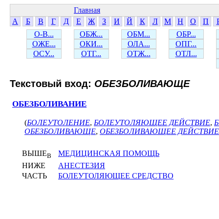
Главная
А
Б
В
Г
Д
Е
Ж
З
И
Й
К
Л
М
Н
О
П
О-В...
ОБЖ...
ОБМ...
ОБР...
ОЖЕ...
ОКИ...
ОЛА...
ОПГ...
ОСУ...
ОТГ...
ОТЖ...
ОТЛ...
Текстовый вход:
ОБЕЗБОЛИВАЮЩЕ
ОБЕЗБОЛИВАНИЕ
(
БОЛЕУТОЛЕНИЕ
,
БОЛЕУТОЛЯЮЩЕЕ ДЕЙСТВИЕ
,
ОБЕЗБОЛИВАЮЩЕ
,
ОБЕЗБОЛИВАЮЩЕЕ ДЕЙСТВИЕ
ВЫШЕ
МЕДИЦИНСКАЯ ПОМОЩЬ
В
НИЖЕ
АНЕСТЕЗИЯ
ЧАСТЬ
БОЛЕУТОЛЯЮЩЕЕ СРЕДСТВО