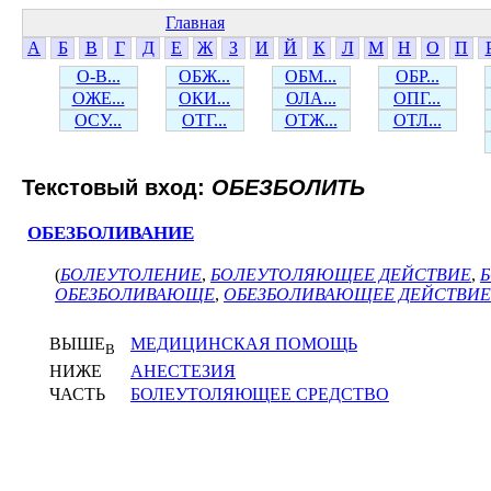
Главная
А
Б
В
Г
Д
Е
Ж
З
И
Й
К
Л
М
Н
О
П
О-В...
ОБЖ...
ОБМ...
ОБР...
ОЖЕ...
ОКИ...
ОЛА...
ОПГ...
ОСУ...
ОТГ...
ОТЖ...
ОТЛ...
Текстовый вход:
ОБЕЗБОЛИТЬ
ОБЕЗБОЛИВАНИЕ
(
БОЛЕУТОЛЕНИЕ
,
БОЛЕУТОЛЯЮЩЕЕ ДЕЙСТВИЕ
,
ОБЕЗБОЛИВАЮЩЕ
,
ОБЕЗБОЛИВАЮЩЕЕ ДЕЙСТВИЕ
ВЫШЕ
МЕДИЦИНСКАЯ ПОМОЩЬ
В
НИЖЕ
АНЕСТЕЗИЯ
ЧАСТЬ
БОЛЕУТОЛЯЮЩЕЕ СРЕДСТВО