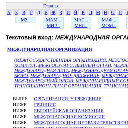
Главная
А
Б
В
Г
Д
Е
Ж
З
И
Й
К
Л
М
Н
О
П
М2...
МАМ...
МАС...
МАФ...
МИР...
МНР...
МОМ...
Текстовый вход:
МЕЖДУНАРОДНАЯ ОРГА
МЕЖДУНАРОДНАЯ ОРГАНИЗАЦИЯ
(
МЕЖГОСУДАРСТВЕННАЯ ОРГАНИЗАЦИЯ
,
МЕЖГОС
КОМИТЕТ
,
МЕЖГОСУДАРСТВЕННЫЙ ОРГАН
,
МЕЖД
МЕЖДУНАРОДНАЯ ЛИГА
,
МЕЖДУНАРОДНАЯ ОРГА
БЮРО
,
МЕЖДУНАРОДНОЕ ДВИЖЕНИЕ
,
МЕЖДУНАР
МЕЖДУНАРОДНЫЙ ОРГАН
,
МЕЖДУНАРОДНЫЙ СО
ТРАНСНАЦИОНАЛЬНАЯ ОРГАНИЗАЦИЯ
,
ТРАНСНА
ВЫШЕ
ОРГАНИЗАЦИЯ, УЧРЕЖДЕНИЕ
НИЖЕ
ГРИНПИС
НИЖЕ
ЕВРОПЕЙСКАЯ ОРГАНИЗАЦИЯ
НИЖЕ
МЕЖДУНАРОДНАЯ КОМИССИЯ
НИЖЕ
МЕЖДУНАРОДНАЯ НЕПРАВИТЕЛЬСТВЕН