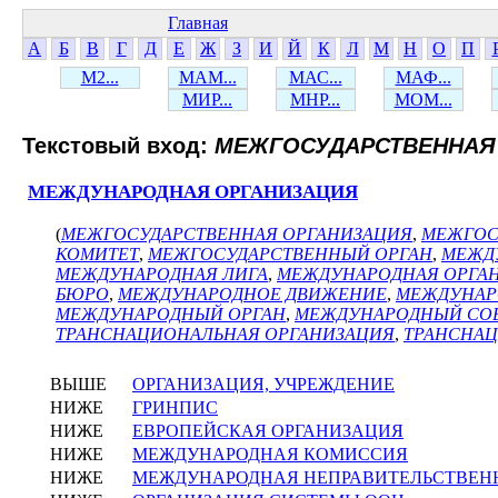
Главная
А
Б
В
Г
Д
Е
Ж
З
И
Й
К
Л
М
Н
О
П
М2...
МАМ...
МАС...
МАФ...
МИР...
МНР...
МОМ...
Текстовый вход:
МЕЖГОСУДАРСТВЕННАЯ
МЕЖДУНАРОДНАЯ ОРГАНИЗАЦИЯ
(
МЕЖГОСУДАРСТВЕННАЯ ОРГАНИЗАЦИЯ
,
МЕЖГОС
КОМИТЕТ
,
МЕЖГОСУДАРСТВЕННЫЙ ОРГАН
,
МЕЖД
МЕЖДУНАРОДНАЯ ЛИГА
,
МЕЖДУНАРОДНАЯ ОРГА
БЮРО
,
МЕЖДУНАРОДНОЕ ДВИЖЕНИЕ
,
МЕЖДУНАР
МЕЖДУНАРОДНЫЙ ОРГАН
,
МЕЖДУНАРОДНЫЙ СО
ТРАНСНАЦИОНАЛЬНАЯ ОРГАНИЗАЦИЯ
,
ТРАНСНА
ВЫШЕ
ОРГАНИЗАЦИЯ, УЧРЕЖДЕНИЕ
НИЖЕ
ГРИНПИС
НИЖЕ
ЕВРОПЕЙСКАЯ ОРГАНИЗАЦИЯ
НИЖЕ
МЕЖДУНАРОДНАЯ КОМИССИЯ
НИЖЕ
МЕЖДУНАРОДНАЯ НЕПРАВИТЕЛЬСТВЕН