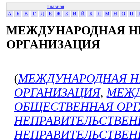
Главная
А
Б
В
Г
Д
Е
Ж
З
И
Й
К
Л
М
Н
О
П
МЕЖДУНАРОДНАЯ Н
ОРГАНИЗАЦИЯ
(
МЕЖДУНАРОДНАЯ Н
ОРГАНИЗАЦИЯ
,
МЕЖ
ОБЩЕСТВЕННАЯ ОРГ
НЕПРАВИТЕЛЬСТВЕН
НЕПРАВИТЕЛЬСТВЕН