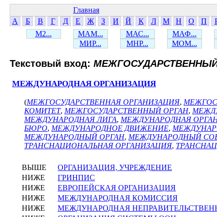
Главная
А
Б
В
Г
Д
Е
Ж
З
И
Й
К
Л
М
Н
О
П
М2...
МАМ...
МАС...
МАФ...
МИР...
МНР...
МОМ...
Текстовый вход:
МЕЖГОСУДАРСТВЕННЫЙ
МЕЖДУНАРОДНАЯ ОРГАНИЗАЦИЯ
(
МЕЖГОСУДАРСТВЕННАЯ ОРГАНИЗАЦИЯ
,
МЕЖГОС
КОМИТЕТ
,
МЕЖГОСУДАРСТВЕННЫЙ ОРГАН
,
МЕЖД
МЕЖДУНАРОДНАЯ ЛИГА
,
МЕЖДУНАРОДНАЯ ОРГА
БЮРО
,
МЕЖДУНАРОДНОЕ ДВИЖЕНИЕ
,
МЕЖДУНАР
МЕЖДУНАРОДНЫЙ ОРГАН
,
МЕЖДУНАРОДНЫЙ СО
ТРАНСНАЦИОНАЛЬНАЯ ОРГАНИЗАЦИЯ
,
ТРАНСНА
ВЫШЕ
ОРГАНИЗАЦИЯ, УЧРЕЖДЕНИЕ
НИЖЕ
ГРИНПИС
НИЖЕ
ЕВРОПЕЙСКАЯ ОРГАНИЗАЦИЯ
НИЖЕ
МЕЖДУНАРОДНАЯ КОМИССИЯ
НИЖЕ
МЕЖДУНАРОДНАЯ НЕПРАВИТЕЛЬСТВЕН