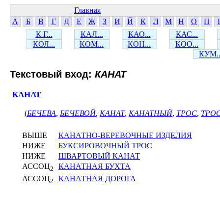
Главная
А
Б
В
Г
Д
Е
Ж
З
И
Й
К
Л
М
Н
О
П
К Г...
КАЛ...
КАО...
КАС...
КОЛ...
КОМ...
КОН...
КОО...
КУМ..
Текстовый вход:
КАНАТ
КАНАТ
(
БЕЧЕВА
,
БЕЧЕВОЙ
,
КАНАТ
,
КАНАТНЫЙ
,
ТРОС
,
ТРО
ВЫШЕ
КАНАТНО-ВЕРЕВОЧНЫЕ ИЗДЕЛИЯ
НИЖЕ
БУКСИРОВОЧНЫЙ ТРОС
НИЖЕ
ШВАРТОВЫЙ КАНАТ
АССОЦ
КАНАТНАЯ БУХТА
2
АССОЦ
КАНАТНАЯ ДОРОГА
2