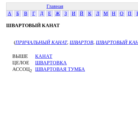
Главная
А
Б
В
Г
Д
Е
Ж
З
И
Й
К
Л
М
Н
О
П
ШВАРТОВЫЙ КАНАТ
(
ПРИЧАЛЬНЫЙ КАНАТ
,
ШВАРТОВ
,
ШВАРТОВЫЙ КАН
ВЫШЕ
КАНАТ
ЦЕЛОЕ
ШВАРТОВКА
АССОЦ
ШВАРТОВАЯ ТУМБА
2