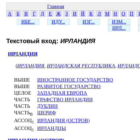
Главная
А
Б
В
Г
Д
Е
Ж
З
И
Й
К
Л
М
Н
О
П
ИБЕ...
ИДУ...
ИЗГ...
ИЗМ...
ИРЛ...
Текстовый вход:
ИРЛАНДИЯ
ИРЛАНДИЯ
(
ИРЛАНДИЯ
,
ИРЛАНДСКАЯ РЕСПУБЛИКА
,
ИРЛАНД
ВЫШЕ
ИНОСТРАННОЕ ГОСУДАРСТВО
ВЫШЕ
РАЗВИТОЕ ГОСУДАРСТВО
ЦЕЛОЕ
ЗАПАДНАЯ ЕВРОПА
ЧАСТЬ
ГРАФСТВО ИРЛАНДИИ
ЧАСТЬ
ДУБЛИН
ЧАСТЬ
ШЕРИФ
В
АССОЦ
ИРЛАНДИЯ (ОСТРОВ)
1
АССОЦ
ИРЛАНДЦЫ
1