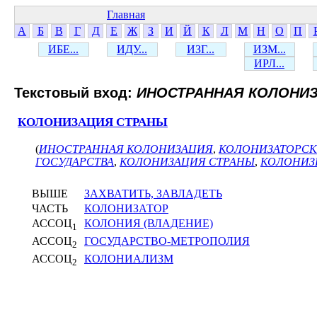
Главная
А
Б
В
Г
Д
Е
Ж
З
И
Й
К
Л
М
Н
О
П
ИБЕ...
ИДУ...
ИЗГ...
ИЗМ...
ИРЛ...
Текстовый вход:
ИНОСТРАННАЯ КОЛОНИ
КОЛОНИЗАЦИЯ СТРАНЫ
(
ИНОСТРАННАЯ КОЛОНИЗАЦИЯ
,
КОЛОНИЗАТОРС
ГОСУДАРСТВА
,
КОЛОНИЗАЦИЯ СТРАНЫ
,
КОЛОНИЗ
ВЫШЕ
ЗАХВАТИТЬ, ЗАВЛАДЕТЬ
ЧАСТЬ
КОЛОНИЗАТОР
АССОЦ
КОЛОНИЯ (ВЛАДЕНИЕ)
1
АССОЦ
ГОСУДАРСТВО-МЕТРОПОЛИЯ
2
АССОЦ
КОЛОНИАЛИЗМ
2