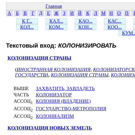
Главная
А
Б
В
Г
Д
Е
Ж
З
И
Й
К
Л
М
Н
О
П
К Г...
КАЛ...
КАО...
КАС...
КОЛ...
КОМ...
КОН...
КОО...
КУМ..
Текстовый вход:
КОЛОНИЗИРОВАТЬ
КОЛОНИЗАЦИЯ СТРАНЫ
(
ИНОСТРАННАЯ КОЛОНИЗАЦИЯ
,
КОЛОНИЗАТОРС
ГОСУДАРСТВА
,
КОЛОНИЗАЦИЯ СТРАНЫ
,
КОЛОНИЗ
ВЫШЕ
ЗАХВАТИТЬ, ЗАВЛАДЕТЬ
ЧАСТЬ
КОЛОНИЗАТОР
АССОЦ
КОЛОНИЯ (ВЛАДЕНИЕ)
1
АССОЦ
ГОСУДАРСТВО-МЕТРОПОЛИЯ
2
АССОЦ
КОЛОНИАЛИЗМ
2
КОЛОНИЗАЦИЯ НОВЫХ ЗЕМЕЛЬ