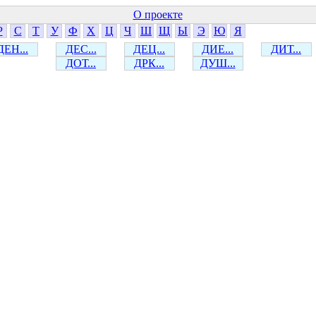
О проекте
Р
С
Т
У
Ф
Х
Ц
Ч
Ш
Щ
Ы
Э
Ю
Я
ДЕН...
ДЕС...
ДЕЦ...
ДИЕ...
ДИТ...
ДОТ...
ДРК...
ДУШ...