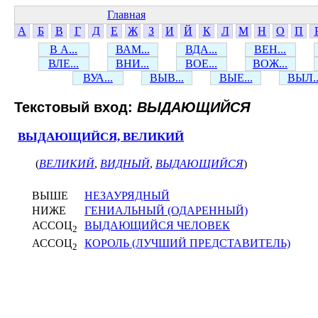
Главная
А
Б
В
Г
Д
Е
Ж
З
И
Й
К
Л
М
Н
О
П
В А...
ВАМ...
ВДА...
ВЕН...
ВЛЕ...
ВНИ...
ВОЕ...
ВОЖ...
ВУА...
ВЫВ...
ВЫЕ...
ВЫЛ..
Текстовый вход:
ВЫДАЮЩИЙСЯ
ВЫДАЮЩИЙСЯ, ВЕЛИКИЙ
(
ВЕЛИКИЙ
,
ВИДНЫЙ
,
ВЫДАЮЩИЙСЯ
)
ВЫШЕ
НЕЗАУРЯДНЫЙ
НИЖЕ
ГЕНИАЛЬНЫЙ (ОДАРЕННЫЙ)
АССОЦ
ВЫДАЮЩИЙСЯ ЧЕЛОВЕК
2
АССОЦ
КОРОЛЬ (ЛУЧШИЙ ПРЕДСТАВИТЕЛЬ)
2