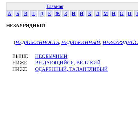
Главная
А
Б
В
Г
Д
Е
Ж
З
И
Й
К
Л
М
Н
О
П
НЕЗАУРЯДНЫЙ
(
НЕДЮЖИННОСТЬ
,
НЕДЮЖИННЫЙ
,
НЕЗАУРЯДНОС
ВЫШЕ
НЕОБЫЧНЫЙ
НИЖЕ
ВЫДАЮЩИЙСЯ, ВЕЛИКИЙ
НИЖЕ
ОДАРЕННЫЙ, ТАЛАНТЛИВЫЙ