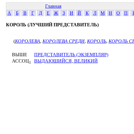
Главная
А
Б
В
Г
Д
Е
Ж
З
И
Й
К
Л
М
Н
О
П
КОРОЛЬ (ЛУЧШИЙ ПРЕДСТАВИТЕЛЬ)
(
КОРОЛЕВА
,
КОРОЛЕВА СРЕДИ
,
КОРОЛЬ
,
КОРОЛЬ С
ВЫШЕ
ПРЕДСТАВИТЕЛЬ (ЭКЗЕМПЛЯР)
АССОЦ
ВЫДАЮЩИЙСЯ, ВЕЛИКИЙ
1