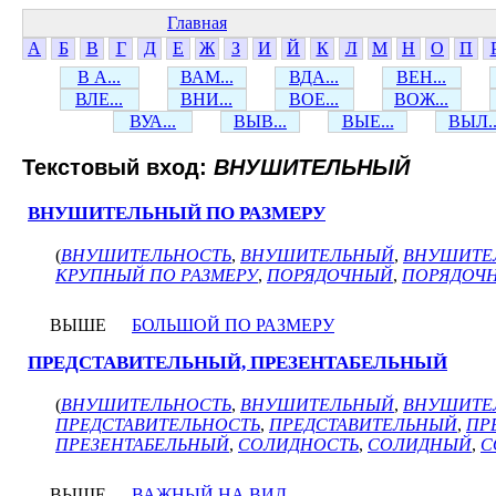
Главная
А
Б
В
Г
Д
Е
Ж
З
И
Й
К
Л
М
Н
О
П
В А...
ВАМ...
ВДА...
ВЕН...
ВЛЕ...
ВНИ...
ВОЕ...
ВОЖ...
ВУА...
ВЫВ...
ВЫЕ...
ВЫЛ..
Текстовый вход:
ВНУШИТЕЛЬНЫЙ
ВНУШИТЕЛЬНЫЙ ПО РАЗМЕРУ
(
ВНУШИТЕЛЬНОСТЬ
,
ВНУШИТЕЛЬНЫЙ
,
ВНУШИТЕЛ
КРУПНЫЙ ПО РАЗМЕРУ
,
ПОРЯДОЧНЫЙ
,
ПОРЯДОЧН
ВЫШЕ
БОЛЬШОЙ ПО РАЗМЕРУ
ПРЕДСТАВИТЕЛЬНЫЙ, ПРЕЗЕНТАБЕЛЬНЫЙ
(
ВНУШИТЕЛЬНОСТЬ
,
ВНУШИТЕЛЬНЫЙ
,
ВНУШИТЕ
ПРЕДСТАВИТЕЛЬНОСТЬ
,
ПРЕДСТАВИТЕЛЬНЫЙ
,
ПР
ПРЕЗЕНТАБЕЛЬНЫЙ
,
СОЛИДНОСТЬ
,
СОЛИДНЫЙ
,
С
ВЫШЕ
ВАЖНЫЙ НА ВИД