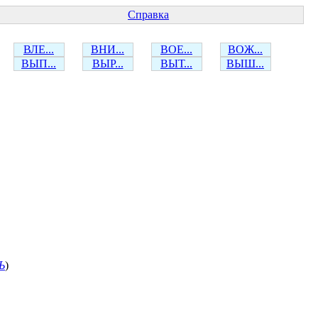
Справка
ВЛЕ...
ВНИ...
ВОЕ...
ВОЖ...
ВЫП...
ВЫР...
ВЫТ...
ВЫШ...
Ь
)