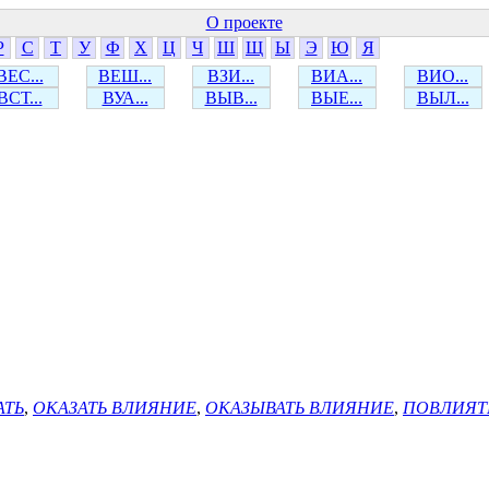
О проекте
Р
С
Т
У
Ф
Х
Ц
Ч
Ш
Щ
Ы
Э
Ю
Я
ВЕС...
ВЕШ...
ВЗИ...
ВИА...
ВИО...
ВСТ...
ВУА...
ВЫВ...
ВЫЕ...
ВЫЛ...
АТЬ
,
ОКАЗАТЬ ВЛИЯНИЕ
,
ОКАЗЫВАТЬ ВЛИЯНИЕ
,
ПОВЛИЯТ